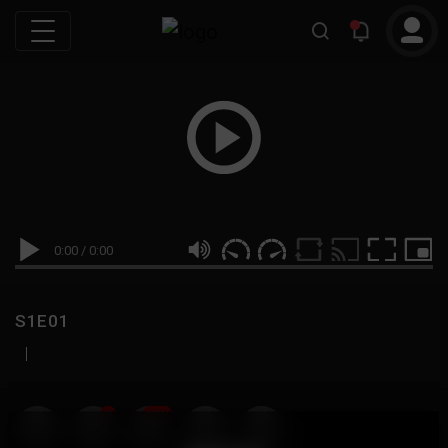
0:00
/
0:00
S1E01
|
19
999M